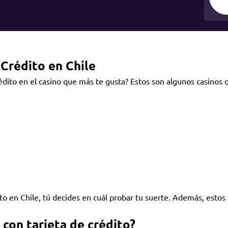
 Crédito en Chile
rédito en el casino que más te gusta? Estos son algunos casinos
to en Chile, tú decides en cuál probar tu suerte. Además, estos 
 con tarjeta de crédito?