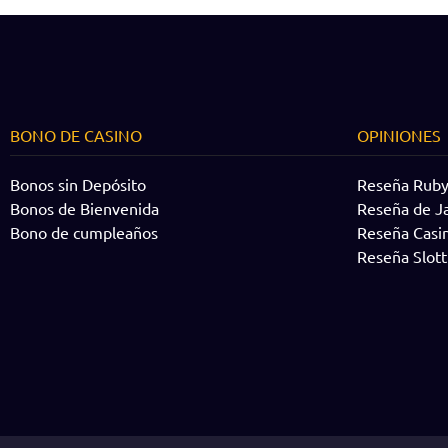
BONO DE CASINO
OPINIONES
Bonos sin Depósito
Reseña Ruby
Bonos de Bienvenida
Reseña de Ja
Bono de cumpleaños
Reseña Casi
Reseña Slott