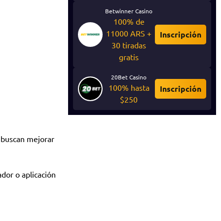
Betwinner Casino
100% de
11000 ARS +
Inscripción
30 tiradas
gratis
20Bet Casino
100% hasta
Inscripción
$250
o buscan mejorar
ador o aplicación