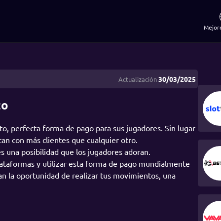
Mejore
30/03/2025
Actualización
to
o, perfecta forma de pago para sus jugadores. Sin lugar
tan con más clientes que cualquier otro.
es una posibilidad que los jugadores adoran.
lataformas y utilizar esta forma de pago mundialmente
dan la oportunidad de realizar tus movimientos, una