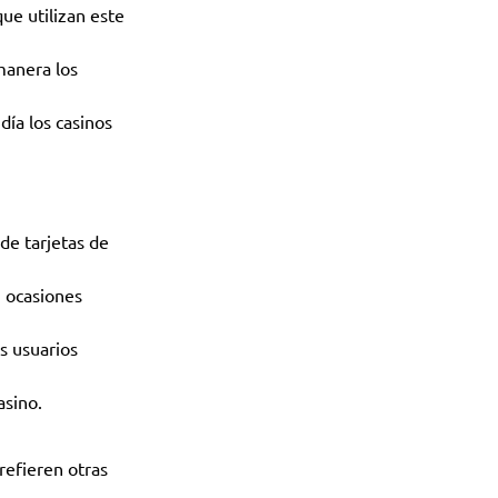
ue utilizan este
manera los
día los casinos
 de tarjetas de
n ocasiones
s usuarios
asino.
refieren otras