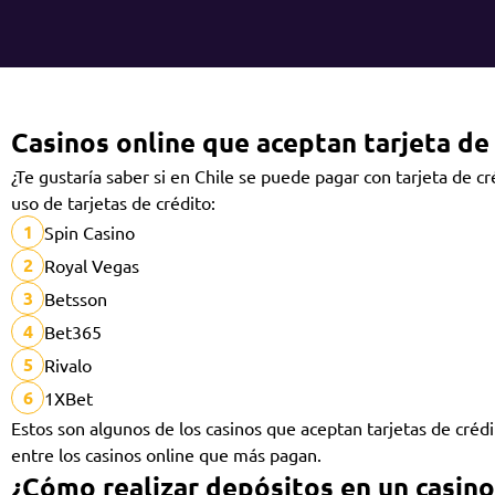
Casinos online que aceptan tarjeta de
¿Te gustaría saber si en Chile se puede pagar con tarjeta de c
uso de tarjetas de crédito:
Spin Casino
Royal Vegas
Betsson
Bet365
Rivalo
1XBet
Estos son algunos de los casinos que aceptan tarjetas de crédi
entre los casinos online que más pagan.
¿Cómo realizar depósitos en un casino