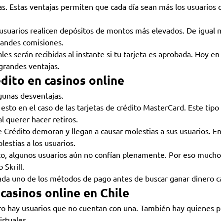
as. Estas ventajas permiten que cada día sean más los usuarios q
 usuarios realicen depósitos de montos más elevados. De igual 
randes comisiones.
les serán recibidas al instante si tu tarjeta es aprobada. Hoy en 
grandes ventajas.
dito en casinos online
gunas desventajas.
esto en el caso de las tarjetas de crédito MasterCard. Este tipo
l querer hacer retiros.
 Crédito demoran y llegan a causar molestias a sus usuarios. E
estias a los usuarios.
to, algunos usuarios aún no confían plenamente. Por eso mucho
 Skrill.
cada uno de los métodos de pago antes de buscar ganar dinero c
 casinos online en Chile
ero hay usuarios que no cuentan con una. También hay quienes p
irtuales.