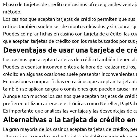
El uso de tarjetas de crédito en casinos ofrece grandes ventaj
método.
Los casinos que aceptan tarjetas de crédito permiten que sus
retiros también suelen ser de montos elevados y sin cobrar g
Puedes comprar fichas en casino con tarjeta de crédito, las cua
que aceptan tarjetas de crédito son los más buscados por sus 
Desventajas de usar una tarjeta de cré
Los casinos que aceptan tarjetas de crédito también tienen al
Puedes presentar inconvenientes a la hora de realizar retiros, 
crédito en algunas ocasiones suele presentar inconvenientes a
En ocasiones comprar fichas en casinos que aceptan Tarjeta de
también se aplican cargos o comisiones que pueden causar mol
Aunque son muchos los casinos que aceptan tarjetas de crédi
prefieren utilizar carteras electrónicas como Neteller, PayPal o
Es importante que analices las ventajas y las desventajas de 
Alternativas a la tarjeta de crédito en
La gran mayoría de los casinos aceptan tarjetas de crédito, p
alternativas, como lo son las tarjetas de débito y monederos v