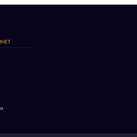
RNET
to