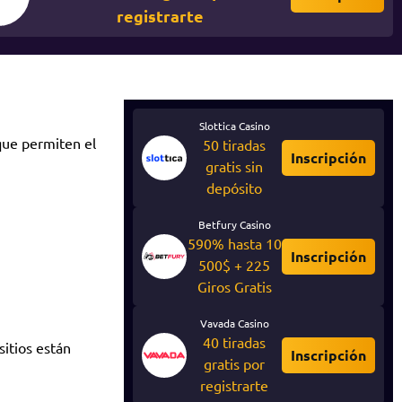
registrarte
Slottica Casino
 que permiten el
50 tiradas
Inscripción
gratis sin
depósito
Betfury Casino
590% hasta 10
Inscripción
500$ + 225
Giros Gratis
Vavada Casino
40 tiradas
sitios están
Inscripción
gratis por
registrarte