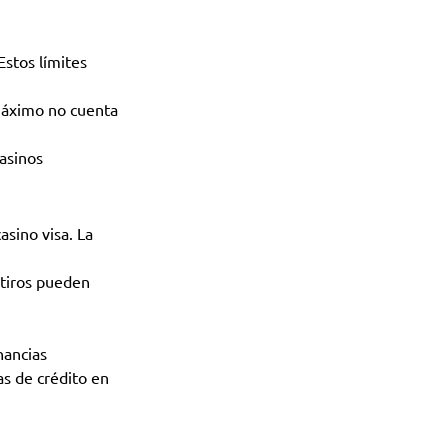
Estos límites
 máximo no cuenta
casinos
asino visa. La
retiros pueden
nancias
as de crédito en