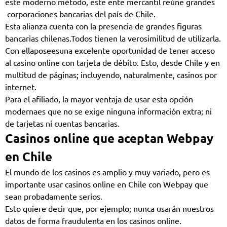
este moderno método, este ente mercantil reúne grandes
corporaciones bancarias del país de Chile.
Esta alianza cuenta con la presencia de grandes figuras
bancarias chilenas.Todos tienen la verosimilitud de utilizarla.
Con ellaposeesuna excelente oportunidad de tener acceso
al casino online con tarjeta de débito. Esto, desde Chile y en
multitud de páginas; incluyendo, naturalmente, casinos por
internet.
Para el afiliado, la mayor ventaja de usar esta opción
modernaes que no se exige ninguna información extra; ni
de tarjetas ni cuentas bancarias.
Casinos online que aceptan Webpay
en Chile
El mundo de los casinos es amplio y muy variado, pero es
importante usar casinos online en Chile con Webpay que
sean probadamente serios.
Esto quiere decir que, por ejemplo; nunca usarán nuestros
datos de forma fraudulenta en los casinos online.