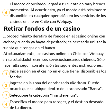
El monto depositado llegará a tu cuenta en muy breves
momentos. Al ocurrir esto, ya el monto está totalmente
disponible en cualquier operación en los servicios de los
casinos online en Chile con Webpay.
Retirar fondos de un casino
El procedimiento deretiro de fondos en el casino online con
Webpay cuando ya hayas depositado; es necesario utilizar la
cuenta que tengas en el banco.
Afortunadamente, los casinos online en Chile con Webpay
en su totalidadofrecen sus serviciosbancarios chilenos. Sólo
hace falta seguir con atención las siguientes instrucciones:
Inicie sesión en el casino en el que tiene disponibles los
fondos.
Ingresa en la zona del encabezado «Retiros». Puede
ocurrir que se ubique dentro del encabezado “Banca”.
Seleccione la categoría “Transferencia”.
Especifica el monto para recoger, y el destino deseado
de tu dinero.