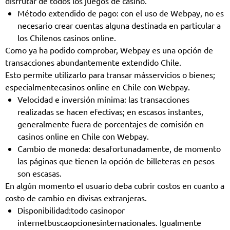
disfrutar de todos los juegos de casino.
Método extendido de pago: con el uso de Webpay, no es
necesario crear cuentas alguna destinada en particular a
los
Chilenos casinos online
.
Como ya ha podido comprobar, Webpay es una opción de
transacciones abundantemente extendido Chile.
Esto permite utilizarlo para transar másservicios o bienes;
especialmentecasinos online en Chile con Webpay.
Velocidad e inversión mínima: las transacciones
realizadas se hacen efectivas; en escasos instantes,
generalmente fuera de porcentajes de comisión en
casinos online en Chile con Webpay.
Cambio de moneda: desafortunadamente, de momento
las páginas que tienen la opción de billeteras en pesos
son escasas.
En algún momento el usuario deba cubrir costos en cuanto a
costo de cambio en divisas extranjeras.
Disponibilidad:todo casinopor
internetbuscaopcionesinternacionales. Igualmente