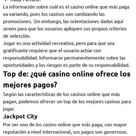
La información sobre cuál es el casino online que más paga
va variando, pues los casinos van cambiando las
promociones. Sin embargo, las orientaciones dadas aquí
sirven para que los usuarios apliquen sus propios criterios
de selección.
Jugar es una actividad recreativa, pero para que sea
gratificante requiere que el usuario actúe con
responsabilidad. Informarse permanentemente sobre las
oportunidades y los riesgos es parte de su responsabilidad.
Top de: ¿qué casino online ofrece los
mejores pagos?
Según las características de los casinos online que más
pagan, podemos ofrecer un top de los mejores casinos para
jugar.
Jackpot City
Por ser uno de los casino online que más paga, con mayor
reputación a nivel internacional, sus pagos son generosos.