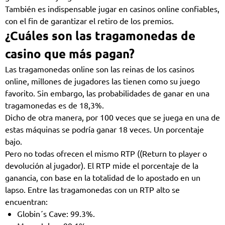
También es indispensable jugar en casinos online confiables,
con el fin de garantizar el retiro de los premios.
¿Cuáles son las tragamonedas de
casino que más pagan?
Las tragamonedas online son las reinas de los casinos
online, millones de jugadores las tienen como su juego
favorito. Sin embargo, las probabilidades de ganar en una
tragamonedas es de 18,3%.
Dicho de otra manera, por 100 veces que se juega en una de
estas máquinas se podría ganar 18 veces. Un porcentaje
bajo.
Pero no todas ofrecen el mismo RTP ((Return to player o
devolución al jugador). El RTP mide el porcentaje de la
ganancia, con base en la totalidad de lo apostado en un
lapso. Entre las tragamonedas con un RTP alto se
encuentran:
Globin´s Cave: 99.3%.