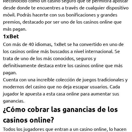
Reconocido como un casino seguro que te permitirá apostar
desde donde te encuentres a través de cualquier dispositivo
móvil. Podrás hacerte con sus bonificaciones y grandes
premios, destacado por ser uno de los casinos online que
más pagan.
1xBet
Con más de 40 idiomas, 1xBet se ha convertido en uno de
los casinos online más buscados a nivel internacional. Se
trata de uno de los más conocidos, seguros y
definitivamente destaca entre los casinos online que más
pagan.
Cuenta con una increíble colección de juegos tradicionales y
modernos del casino que no deja escapar usuarios. Cada
jugador le apuesta a esta casa online para aumentar sus
ganancias.
¿Cómo cobrar las ganancias de los
casinos online?
Todos los jugadores que entran a un casino online, lo hacen