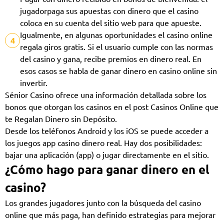
jugadorpaga sus apuestas con dinero que el casino
coloca en su cuenta del sitio web para que apueste.
Igualmente, en algunas oportunidades el casino online
regala giros gratis. Si el usuario cumple con las normas
del casino y gana, recibe premios en dinero real. En
esos casos se habla de ganar dinero en casino online sin
invertir.
Sénior Casino ofrece una información detallada sobre los
bonos que otorgan los casinos en el post Casinos Online que
te Regalan Dinero sin Depósito.
Desde los teléfonos Android y los iOS se puede acceder a
los juegos app casino dinero real. Hay dos posibilidades:
bajar una aplicación (app) o jugar directamente en el sitio.
¿Cómo hago para ganar dinero en el
casino?
Los grandes jugadores junto con la búsqueda del casino
online que más paga, han definido estrategias para mejorar