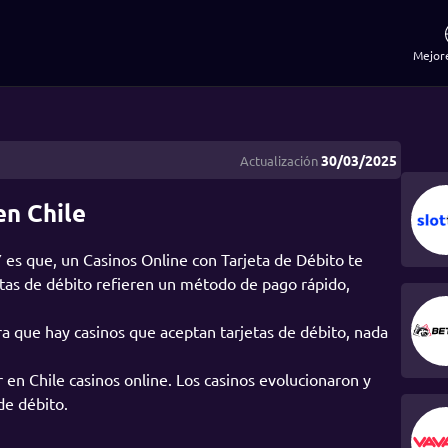
Mejore
30/03/2025
Actualización
en Chile
Y es que, un Casinos Online con Tarjeta de Débito te
etas de débito refieren un método de pago rápido,
a que hay casinos que aceptan tarjetas de débito, nada
ar en
Chile casinos online
. Los casinos evolucionaron y
de débito.