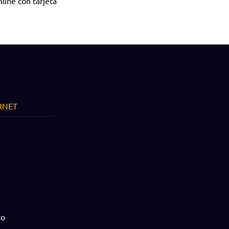
line con tarjeta
RNET
to