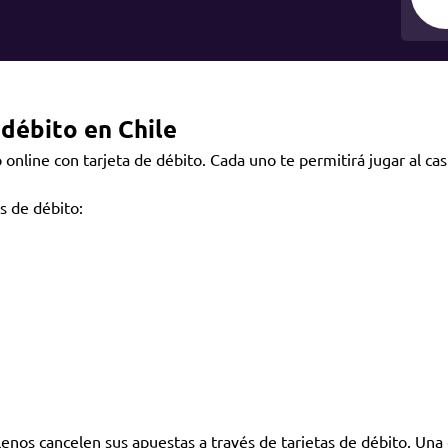
 débito en Chile
 online con tarjeta de débito. Cada uno te permitirá jugar al ca
s de débito:
enos cancelen sus apuestas a través de tarjetas de débito. Una