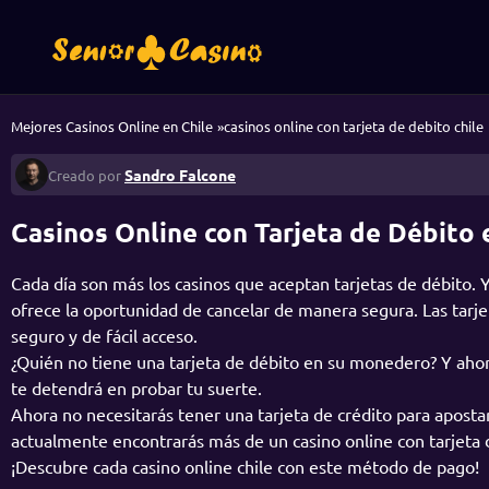
Mejores Casinos Online en Chile
casinos online con tarjeta de debito chile
Sandro Falcone
Creado por
Casinos Online con Tarjeta de Débito 
Cada día son más los casinos que aceptan tarjetas de débito. 
ofrece la oportunidad de cancelar de manera segura. Las tarj
seguro y de fácil acceso.
¿Quién no tiene una tarjeta de débito en su monedero? Y ahor
te detendrá en probar tu suerte.
Ahora no necesitarás tener una tarjeta de crédito para apost
actualmente encontrarás más de un casino online con tarjeta 
¡Descubre cada casino online chile con este método de pago!