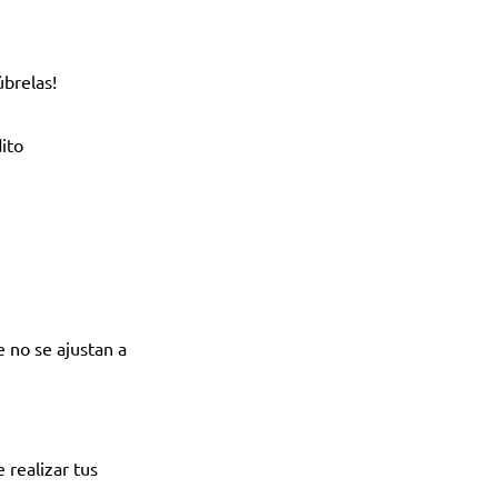
úbrelas!
ito
 no se ajustan a
 realizar tus