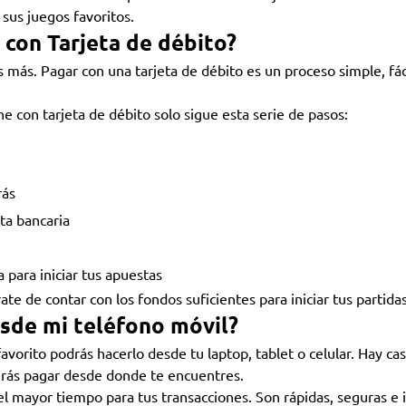
 sus juegos favoritos.
 con Tarjeta de débito?
s más. Pagar con una tarjeta de débito es un proceso simple, fác
e con tarjeta de débito solo sigue esta serie de pasos:
rás
ta bancaria
 para iniciar tus apuestas
ate de contar con los fondos suficientes para iniciar tus partidas 
esde mi teléfono móvil?
 favorito podrás hacerlo desde tu laptop, tablet o celular. Hay ca
tirás pagar desde donde te encuentres.
l mayor tiempo para tus transacciones. Son rápidas, seguras e 